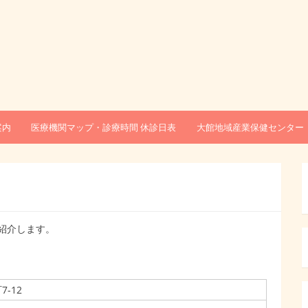
案内
医療機関マップ・診療時間 休診日表
大館地域産業保健センター
紹介します。
-12