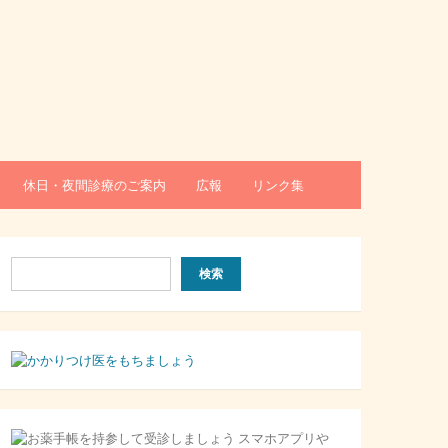
休日・夜間診療のご案内
広報
リンク集
検
検索
索