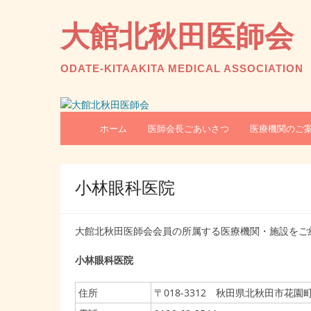
コ
ン
大館北秋田医師会
テ
ン
ツ
ODATE-KITAAKITA MEDICAL ASSOCIATION
へ
ス
キ
ッ
ホーム
医師会長ごあいさつ
医療機関のご
プ
小林眼科医院
大館北秋田医師会会員の所属する医療機関・施設をご
小林眼科医院
住所
〒018-3312 秋田県北秋田市花園町7