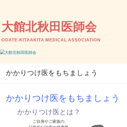
コ
ン
テ
ン
大館北秋田医師会
ツ
へ
ス
ODATE-KITAAKITA MEDICAL ASSOCIATION
キ
ッ
プ
かかりつけ医をもちましょう
かかりつけ医をもちましょう
かかりつけ医とは？
ご自身やご家族の、