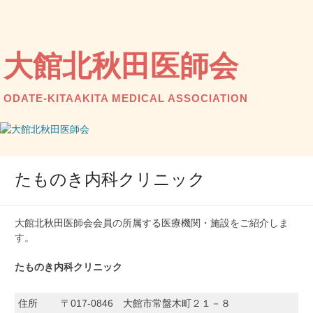
コ
ン
テ
ン
大館北秋田医師会
ツ
へ
ス
ODATE-KITAAKITA MEDICAL ASSOCIATION
キ
ッ
プ
たものき内科クリニック
大館北秋田医師会会員の所属する医療機関・施設をご紹介しま
す。
たものき内科クリニック
住所
〒017-0846 大館市常盤木町２１－８